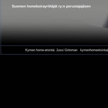
Suomen homekoirayrittäjät ry:n perustajajäsen
Kymen home-etsintä: Jussi Grönman kymenhomeetsinta@