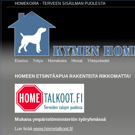
HOMEKOIRA - TERVEEN SISÄILMAN PUOLESTA
Etusivu
Yritys
Homekoira
Hinnat
Yhteystiedot
HOMEEN ETSINTÄAPUA RAKENTEITA RIKKOMATTA!
Mukana ympäristöministeriön työryhmässä
Lue lisää
www.hometalkoot.fi!